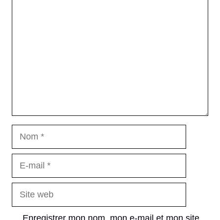
Commentaire
Nom
E-
mail
Site
web
Enregistrer mon nom, mon e-mail et mon site