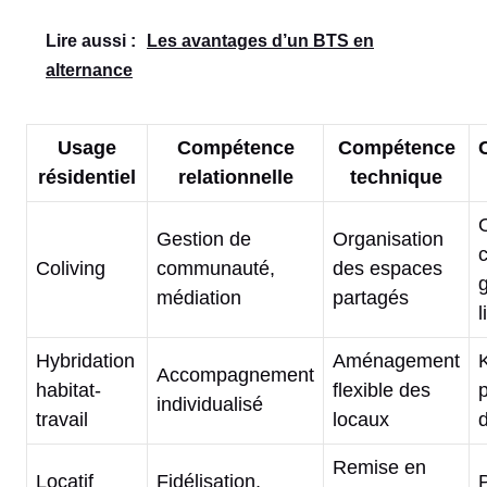
Lire aussi :
Les avantages d’un BTS en
alternance
Usage
Compétence
Compétence
résidentiel
relationnelle
technique
O
Gestion de
Organisation
c
Coliving
communauté,
des espaces
médiation
partagés
l
Hybridation
Aménagement
K
Accompagnement
habitat-
flexible des
p
individualisé
travail
locaux
Remise en
Locatif
Fidélisation,