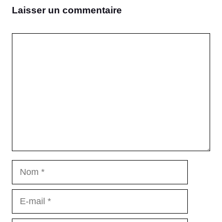
Laisser un commentaire
Commentaire
Nom
E-
mail