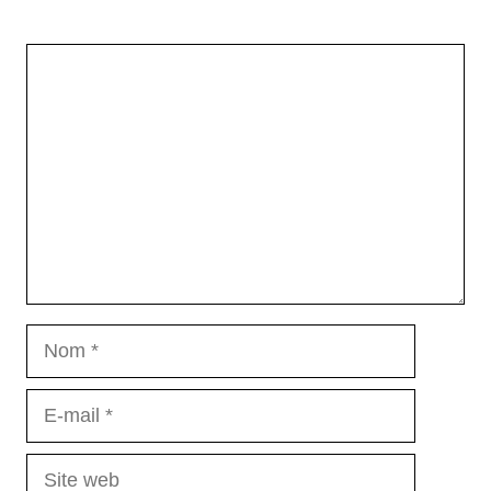
Commentaire
Nom
E-
mail
Site