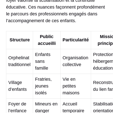
foyer valorise la scolarisation et la continuité
éducative. Ces nuances façonnent profondément
le parcours des professionnels engagés dans
l’accompagnement de ces enfants.
Public
Missi
Structure
Particularité
accueilli
princip
Enfants
Protection
Orphelinat
Organisation
sans
hébergem
traditionnel
collective
famille
éducation
Fratries,
Vie en
Village
Reconstru
jeunes
petites
d’enfants
du lien fam
isolés
maisons
Foyer de
Mineurs en
Accueil
Stabilisat
l’enfance
danger
temporaire
orientatio