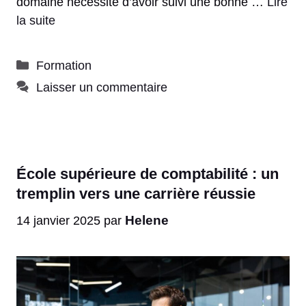
domaine nécessite d’avoir suivi une bonne …
Lire
la suite
Catégories
Formation
Laisser un commentaire
École supérieure de comptabilité : un
tremplin vers une carrière réussie
Helene
14 janvier 2025
par